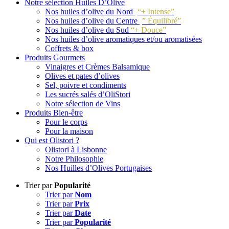
Notre sélection Huiles D’Olive
Nos huiles d’olive du Nord
“+ Intense”
Nos huiles d’olive du Centre
” Équilibré”
Nos huiles d’olive du Sud
“+ Douce”
Nos huiles d’olive aromatiques et/ou aromatisées
Coffrets & box
Produits Gourmets
Vinaigres et Crèmes Balsamique
Olives et pates d’olives
Sel, poivre et condiments
Les sucrés salés d’OliStori
Notre sélection de Vins
Produits Bien-être
Pour le corps
Pour la maison
Qui est Olistori ?
Olistori à Lisbonne
Notre Philosophie
Nos Huilles d’Olives Portugaises
Trier par
Popularité
Trier par
Nom
Trier par
Prix
Trier par
Date
Trier par
Popularité