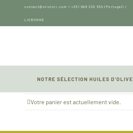
Passer
contact@olistori.com / +351 969 330 555 (Portugal) /
au
LISBONNE
contenu
NOTRE SÉLECTION HUILES D’OLIVE
Votre panier est actuellement vide.