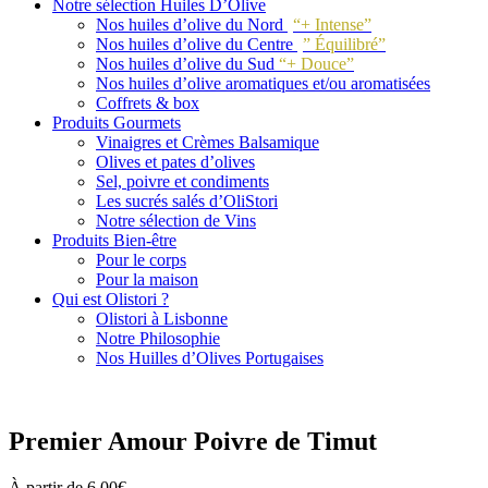
Notre sélection Huiles D’Olive
Nos huiles d’olive du Nord
“+ Intense”
Nos huiles d’olive du Centre
” Équilibré”
Nos huiles d’olive du Sud
“+ Douce”
Nos huiles d’olive aromatiques et/ou aromatisées
Coffrets & box
Produits Gourmets
Vinaigres et Crèmes Balsamique
Olives et pates d’olives
Sel, poivre et condiments
Les sucrés salés d’OliStori
Notre sélection de Vins
Produits Bien-être
Pour le corps
Pour la maison
Qui est Olistori ?
Olistori à Lisbonne
Notre Philosophie
Nos Huilles d’Olives Portugaises
Premier Amour Poivre de Timut
À partir de
6.00
€