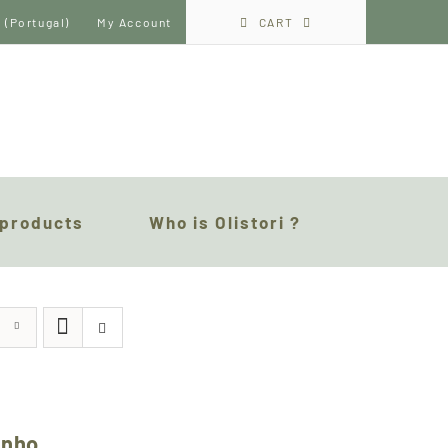
CART
My Account
 products
Who is Olistori ?
inho