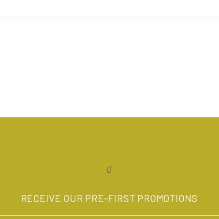
 AND
100
AGING
ONLIN
GLASS
RECEIVE OUR PRE-FIRST PROMOTIONS