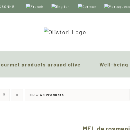
LISBONNE
Gourmet products around olive
Well-being
Show
48 Products
MEL de rosman