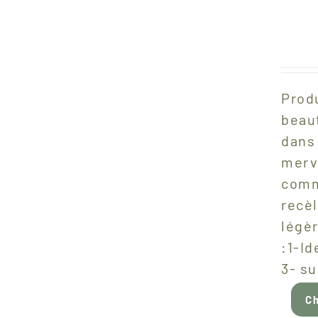
Produ
beaut
dans 
merve
comm
recèl
légè
:1-Id
3- s
Ch