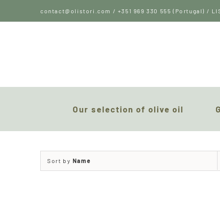
Skip
contact@olistori.com / +351 969 330 555 (Portugal) / 
to
content
Our selection of olive oil
Sort by
Name