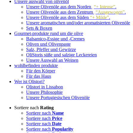
Unsere auswahl von olivenöl
Unsere Olivenöle aus dem Norden
“+ Intense”
.
Unsere Olivenöle aus dem Zentrum
“Ausgewogen”
.
Unsere Olivenöle aus dem Süden
“+ Milde”
.
Unsere aromatischen und/oder aromatisierten Olivenöle
Sets & Boxen
Gourmet-produkte rund um die olive
Balsamico-Essige und -Cremes
Oliven und Olivenpaste
Salz, Pfeffer und Gewürze
OliStoris süße und salzige Leckereien
Unsere Auswahl an Weinen
wohlbefinden produkte
Für den Körper
Für das Haus
Wer ist Olistori?
Olistori in Lissabon
Unsere Philosophie
Unsere Portugiesischen Olivenöle
Sortiere nach
Rating
Sortiere nach
Name
Sortiere nach
Price
Sortiere nach
Date
Sortiere nach
Popularity