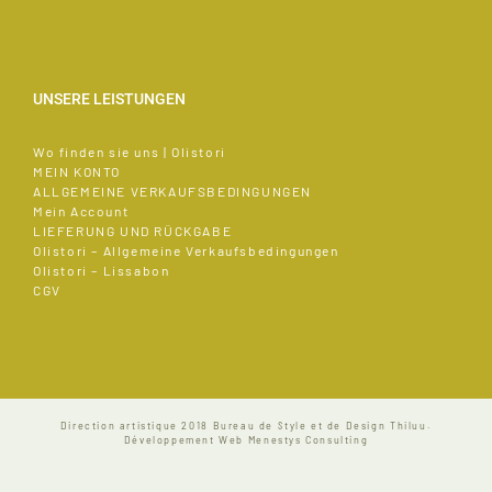
UNSERE LEISTUNGEN
Wo finden sie uns | Olistori
MEIN KONTO
ALLGEMEINE VERKAUFSBEDINGUNGEN
Mein Account
LIEFERUNG UND RÜCKGABE
Olistori – Allgemeine Verkaufsbedingungen
Olistori – Lissabon
CGV
Direction artistique 2018
Bureau de Style et de Design Thiluu.
Développement Web
Menestys Consulting