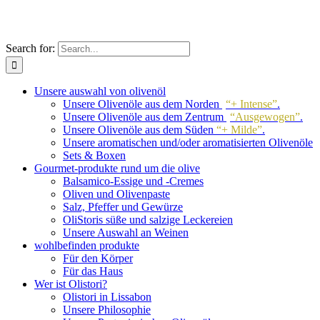
Search for:
Unsere auswahl von olivenöl
Unsere Olivenöle aus dem Norden
“+ Intense”
.
Unsere Olivenöle aus dem Zentrum
“Ausgewogen”
.
Unsere Olivenöle aus dem Süden
“+ Milde”
.
Unsere aromatischen und/oder aromatisierten Olivenöle
Sets & Boxen
Gourmet-produkte rund um die olive
Balsamico-Essige und -Cremes
Oliven und Olivenpaste
Salz, Pfeffer und Gewürze
OliStoris süße und salzige Leckereien
Unsere Auswahl an Weinen
wohlbefinden produkte
Für den Körper
Für das Haus
Wer ist Olistori?
Olistori in Lissabon
Unsere Philosophie