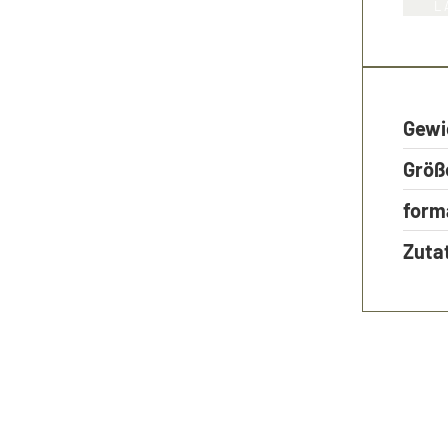
L
Gewi
Größ
form
Zuta