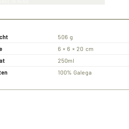
ÄNGE IM MUND
cht
506 g
e
6 × 6 × 20 cm
at
250ml
ten
100% Galega