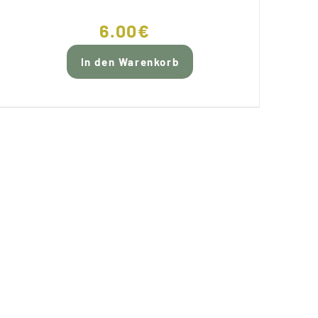
6.00
€
In den Warenkorb
E ONLINE ZAHLUNG
AUS UNSER