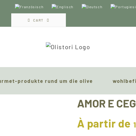
CART
urmet-produkte rund um die olive
wohlbef
AMOR E CEGO
À partir de