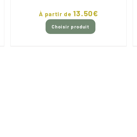
13.50
€
À partir de
Choisir produit
UND SICHERE
100% SICHER
KEIT UND GLAS