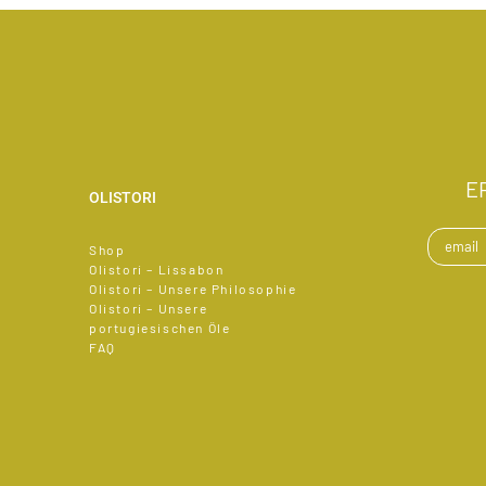
E
OLISTORI
Shop
Olistori – Lissabon
Olistori – Unsere Philosophie
Olistori – Unsere
portugiesischen Öle
FAQ