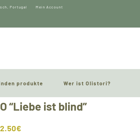
Mein Account
inden produkte
Wer ist Olistori?
 “Liebe ist blind”
12.50
€