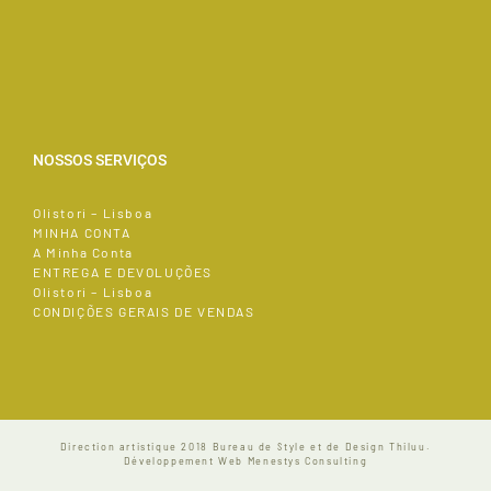
NOSSOS SERVIÇOS
Olistori – Lisboa
MINHA CONTA
A Minha Conta
ENTREGA E DEVOLUÇÕES
Olistori – Lisboa
CONDIÇÕES GERAIS DE VENDAS
Direction artistique 2018
Bureau de Style et de Design Thiluu.
Développement Web
Menestys Consulting