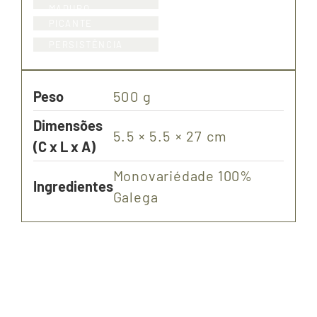
MADURO
PICANTE
PERSISTÊNCIA
Peso
500 g
Dimensões
5.5 × 5.5 × 27 cm
(C x L x A)
Monovariédade 100%
Ingredientes
Galega