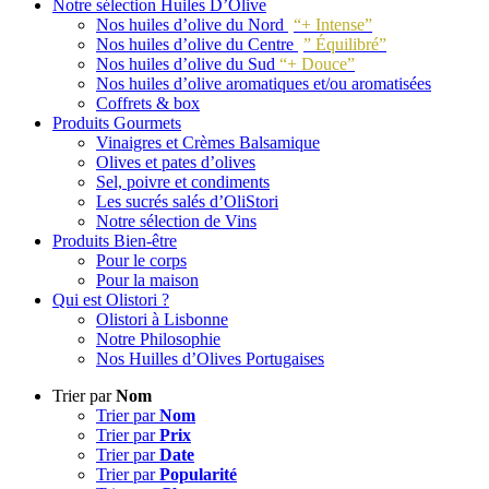
Notre sélection Huiles D’Olive
Nos huiles d’olive du Nord
“+ Intense”
Nos huiles d’olive du Centre
” Équilibré”
Nos huiles d’olive du Sud
“+ Douce”
Nos huiles d’olive aromatiques et/ou aromatisées
Coffrets & box
Produits Gourmets
Vinaigres et Crèmes Balsamique
Olives et pates d’olives
Sel, poivre et condiments
Les sucrés salés d’OliStori
Notre sélection de Vins
Produits Bien-être
Pour le corps
Pour la maison
Qui est Olistori ?
Olistori à Lisbonne
Notre Philosophie
Nos Huilles d’Olives Portugaises
Trier par
Nom
Trier par
Nom
Trier par
Prix
Trier par
Date
Trier par
Popularité