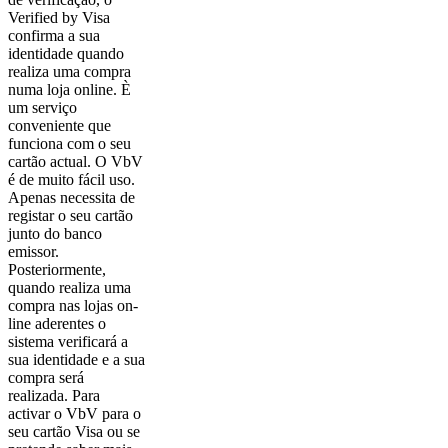
Verified by Visa
confirma a sua
identidade quando
realiza uma compra
numa loja online. È
um serviço
conveniente que
funciona com o seu
cartão actual. O VbV
é de muito fácil uso.
Apenas necessita de
registar o seu cartão
junto do banco
emissor.
Posteriormente,
quando realiza uma
compra nas lojas on-
line aderentes o
sistema verificará a
sua identidade e a sua
compra será
realizada. Para
activar o VbV para o
seu cartão Visa ou se